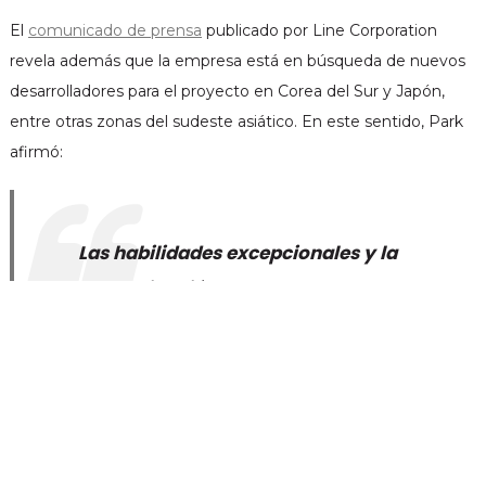
El
comunicado de prensa
publicado por Line Corporation
revela además que la empresa está en búsqueda de nuevos
desarrolladores para el proyecto en Corea del Sur y Japón,
entre otras zonas del sudeste asiático. En este sentido, Park
afirmó:
acebook
Las habilidades excepcionales y la
determinación de los desarrolladores
de Line han desempeñado un papel
indispensable en la creación de los
servicios líderes de la industria de Line y
una reputación confiable (…) Line está
haciendo todo lo posible por construir