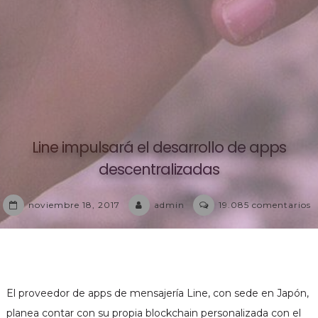
Line impulsará el desarrollo de apps
descentralizadas
e
noviembre 18, 2017
admin
19.085 comentarios
L
i
e
d
d
El proveedor de apps de mensajería Line, con sede en Japón,
a
planea contar con su propia blockchain personalizada con el