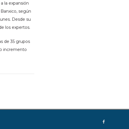
 a la expansión
r Banxico, según
 lunes. Desde su
e los expertos.
as de 35 grupos
ero incremento
Facebook