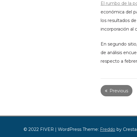
El rumbo de la po
económica del pa
los resultados d
incorporación al 
En segundo sitio,
de análisis encu
respecto a febrer
Previous
Paginació
de
entradas
© 2022 FIVER
|
WordPress Theme:
Freddo
by Cresta
acebook