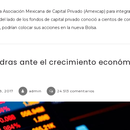
la Asociación Mexicana de Capital Privado (Amexcap) para integra
del lado de los fondos de capital privado conoció a cientos de c
odrían colocar sus acciones en la nueva Bolsa.
edras ante el crecimiento económ
en
8, 2017
admin
24.513 comentarios
Las
3
piedras
ante
el