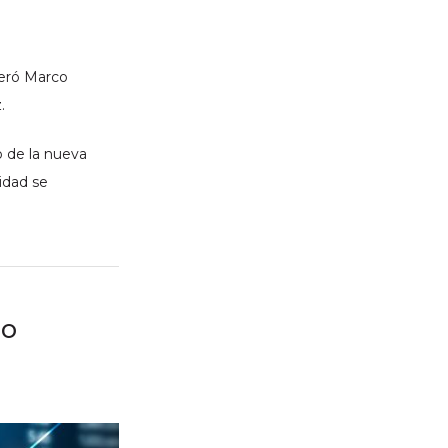
deró Marco
.
o de la nueva
idad se
co