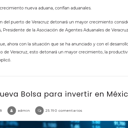
crecimiento nueva aduana, confían aduanales.
n del puerto de Veracruz detonará un mayor crecimiento consi
, Presidente de la Asociación de Agentes Aduanales de Veracruz
e, ahora con la situación que se ha anunciado y con el desarroll
o de Veracruz, esto detonará un mayor crecimiento, la productiv
plicó.
nueva Bolsa para invertir en Méxi
en
18
admin
25.190 comentarios
BIVA
la