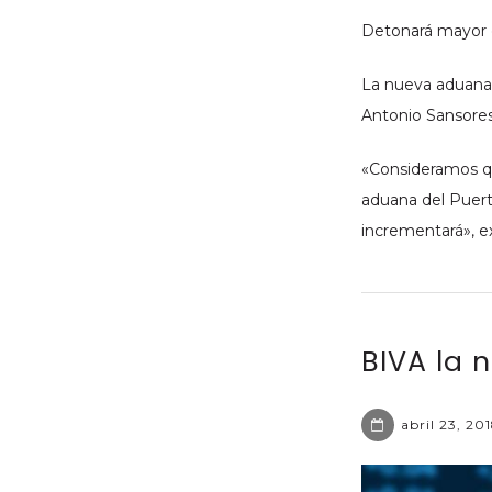
Detonará mayor 
La nueva aduana
Antonio Sansores
«Consideramos qu
aduana del Puert
incrementará», ex
BIVA la 
abril 23, 20