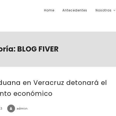
Home
Antecedentes
Nosotros
oría:
BLOG FIVER
uana en Veracruz detonará el
ento económico
23
admin