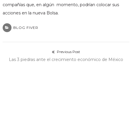
compañías que, en algún momento, podrían colocar sus
acciones en la nueva Bolsa.
BLOG FIVER
acebook
Previous Post
Navegación
Previous
Las 3 piedras ante el crecimiento económico de México
post:
de
Next Post
Next
Nueva aduana en Veracruz detonará el crecimiento
entradas
post:
económico
25.193 thoughts on “
BIVA la nueva Bolsa
para invertir en México
”