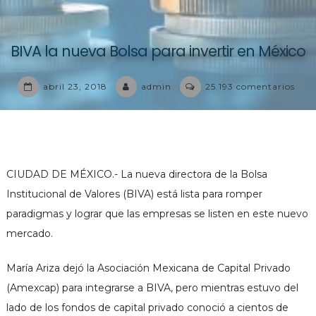
BIVA la nueva Bolsa para invertir en México
en
abril 23, 2018
admin
25.193 comentarios
BIV
la
nue
Bols
par
CIUDAD DE MÉXICO.- La nueva directora de la Bolsa
inve
Institucional de Valores (BIVA) está lista para romper
en
paradigmas y lograr que las empresas se listen en este nuevo
Méxi
mercado.
María Ariza dejó la Asociación Mexicana de Capital Privado
(Amexcap) para integrarse a BIVA, pero mientras estuvo del
lado de los fondos de capital privado conoció a cientos de